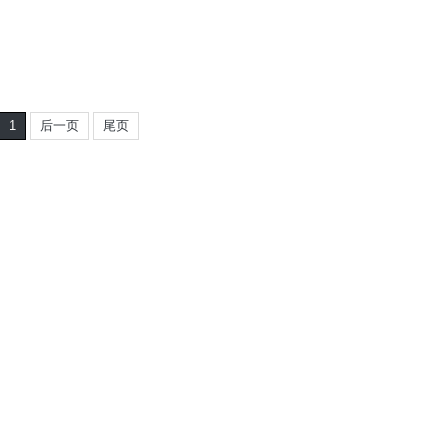
1
后一页
尾页