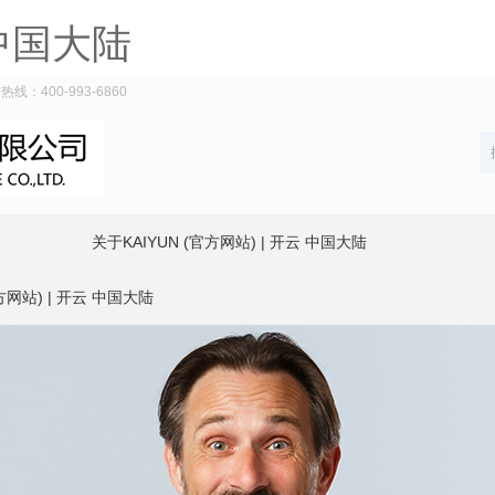
 中国大陆
：400-993-6860
关于KAIYUN (官方网站) | 开云 中国大陆
方网站) | 开云 中国大陆