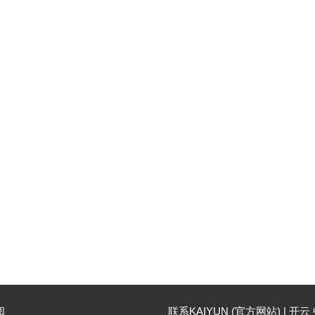
阅
联系KAIYUN (官方网站) | 开