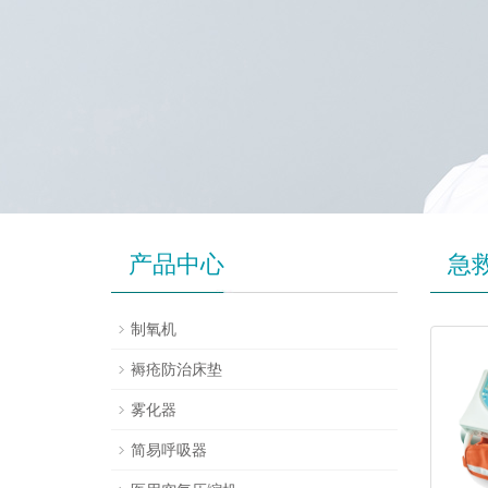
产品中心
急
制氧机
褥疮防治床垫
雾化器
简易呼吸器