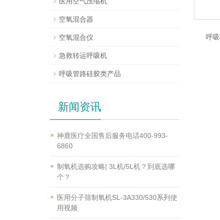
医用空气压缩机
空氧混合器
呼吸
空氧混合仪
急救转运呼吸机
呼吸管路硅胶类产品
新闻资讯
神鹿医疗全国售后服务电话400-993-
6860
制氧机选购攻略| 3L机/5L机？到底选哪
个？
医用分子筛制氧机SL-3A330/530系列使
用视频