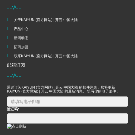
关于KAIYUN (官方网站) | 开云 中国大陆
产品中心
新闻动态
招商加盟
联系KAIYUN (官方网站) | 开云 中国大陆
邮箱订阅
通过订阅KAIYUN (官方网站) | 开云 中国大陆 的邮件列表，您将更新
KAIYUN (官方网站) | 开云 中国大陆 的最新消息。 填写你的电子邮件：
验证码: