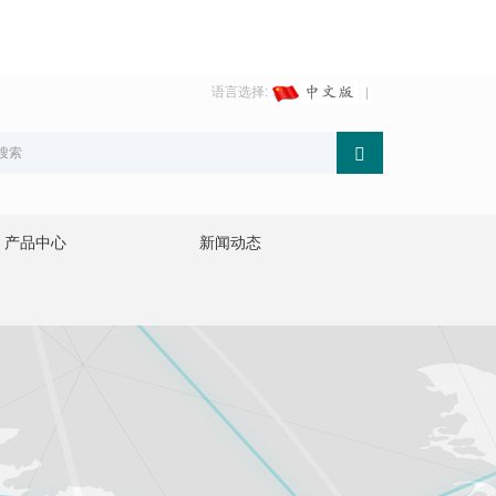
语言选择:
产品中心
新闻动态