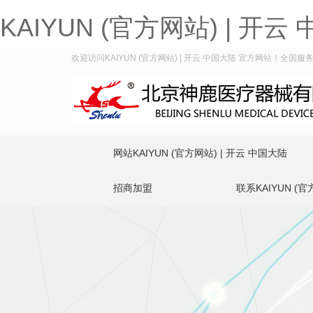
KAIYUN (官方网站) | 开云
欢迎访问KAIYUN (官方网站) | 开云 中国大陆 官方网站！全国服务热线
网站KAIYUN (官方网站) | 开云 中国大陆
招商加盟
联系KAIYUN (官