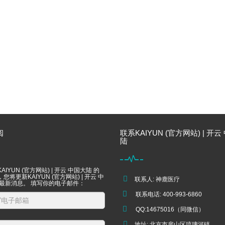
阅
联系KAIYUN (官方网站) | 开
陆
IYUN (官方网站) | 开云 中国大陆 的
您将更新KAIYUN (官方网站) | 开云 中
联系人: 神鹿医疗
的最新消息。 填写你的电子邮件：
联系电话: 400-993-6860
QQ:14675016（同微信）
地址: 北京市房山区琉璃河镇