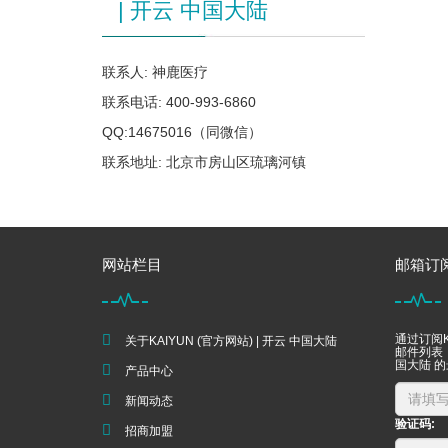
| 开云 中国大陆
联系人: 神鹿医疗
联系电话: 400-993-6860
QQ:14675016（同微信）
联系地址: 北京市房山区琉璃河镇
网站栏目
邮箱订
通过订阅KA
关于KAIYUN (官方网站) | 开云 中国大陆
邮件列表，
国大陆 
产品中心
新闻动态
验证码:
招商加盟