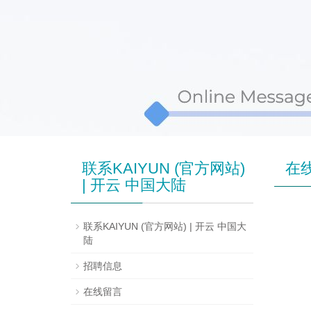
联系KAIYUN (官方网站)
在
| 开云 中国大陆
联系KAIYUN (官方网站) | 开云 中国大
陆
招聘信息
在线留言