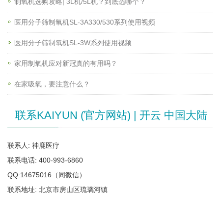
制氧机选购攻略| 3L机/5L机？到底选哪个？
医用分子筛制氧机SL-3A330/530系列使用视频
医用分子筛制氧机SL-3W系列使用视频
家用制氧机应对新冠真的有用吗？
在家吸氧，要注意什么？
联系KAIYUN (官方网站) | 开云 中国大陆
联系人: 神鹿医疗
联系电话: 400-993-6860
QQ:14675016（同微信）
联系地址: 北京市房山区琉璃河镇