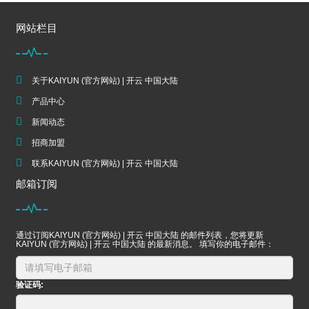
网站栏目
关于KAIYUN (官方网站) | 开云 中国大陆
产品中心
新闻动态
招商加盟
联系KAIYUN (官方网站) | 开云 中国大陆
邮箱订阅
通过订阅KAIYUN (官方网站) | 开云 中国大陆 的邮件列表，您将更新
KAIYUN (官方网站) | 开云 中国大陆 的最新消息。 填写你的电子邮件：
验证码: