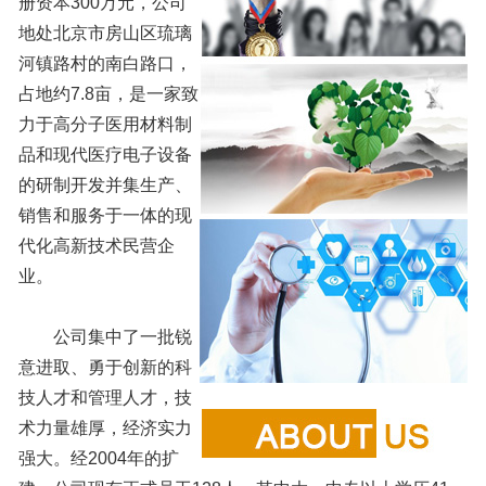
册资本300万元，公司
地处北京市房山区琉璃
河镇路村的南白路口，
占地约7.8亩，是一家致
力于高分子医用材料制
品和现代医疗电子设备
的研制开发并集生产、
销售和服务于一体的现
代化高新技术民营企
业。
公司集中了一批锐
意进取、勇于创新的科
技人才和管理人才，技
术力量雄厚，经济实力
强大。经2004年的扩