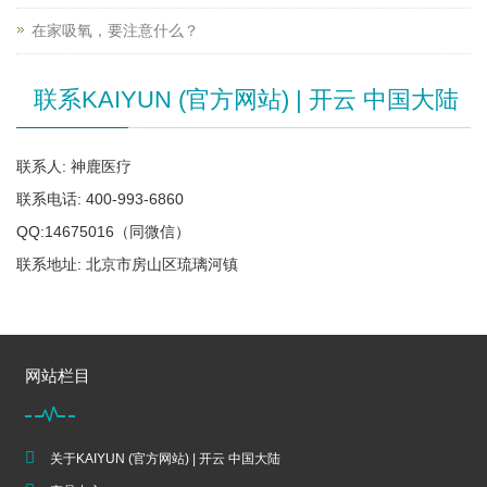
在家吸氧，要注意什么？
联系KAIYUN (官方网站) | 开云 中国大陆
联系人: 神鹿医疗
联系电话: 400-993-6860
QQ:14675016（同微信）
联系地址: 北京市房山区琉璃河镇
网站栏目
关于KAIYUN (官方网站) | 开云 中国大陆