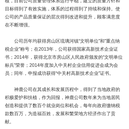
核，目前公司质量管理体系运行平稳，建立的质量方针和
目标得到了有效实施，体系的过程得到了持续和保持。使
公司的产品质量保证的层次得到改进和提升，顾客满意度
在不断增强。
公司历年均获得房山区琉璃河镇“文明单位”和”重点纳
税企业”称号；在2013年，公司获得国家高新技术企业证
书；2014年，获得北京市房山区人民政府颁发的“文明单位
标兵”荣誉；2014年度加入中关村企业信用促进会成为会
员；同年，申报成功获得“中关村高新技术企业”证书。
神鹿公司在其成长和发展历程中，得到了当地政府的
积极爱护和扶植，作为回报，神鹿公司数年来为当地居民
创造和提供了数百个就业岗位和机会，每年向政府缴纳税
款数百万，为造福百姓，发展和繁荣地方经济作出了贡
献。