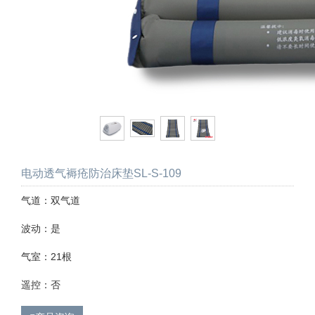
电动透气褥疮防治床垫SL-S-109
气道：双气道
波动：是
气室：21根
遥控：否