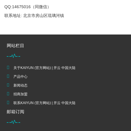
QQ:14675016（同微信）
联系地址: 北京市房山区琉璃河镇
网站栏目
关于KAIYUN (官方网站) | 开云 中国大陆
产品中心
新闻动态
招商加盟
联系KAIYUN (官方网站) | 开云 中国大陆
邮箱订阅