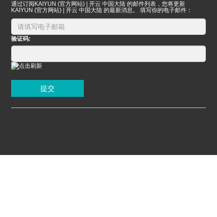
通过订阅KAIYUN (官方网站) | 开云 中国大陆 的邮件列表，您将更新
KAIYUN (官方网站) | 开云 中国大陆 的最新消息。 填写你的电子邮件：
验证码:
提交