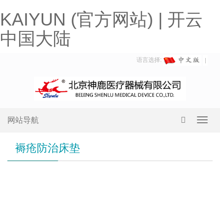
KAIYUN (官方网站) | 开云
中国大陆
语言选择:
网站导航
Toggl
navig
褥疮防治床垫