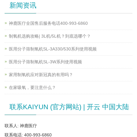
新闻资讯
神鹿医疗全国售后服务电话400-993-6860
制氧机选购攻略| 3L机/5L机？到底选哪个？
医用分子筛制氧机SL-3A330/530系列使用视频
医用分子筛制氧机SL-3W系列使用视频
家用制氧机应对新冠真的有用吗？
在家吸氧，要注意什么？
联系KAIYUN (官方网站) | 开云 中国大陆
联系人: 神鹿医疗
联系电话: 400-993-6860