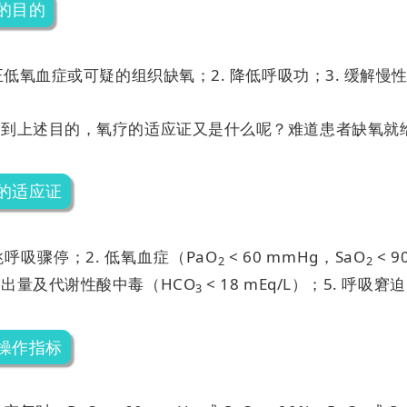
的目的
纠正低氧血症或可疑的组织缺氧；
2. 降低呼吸功；
3. 缓解
达到上述目的，氧疗的适应证又是什么呢？难道患者缺氧就
的适应证
心跳呼吸骤停；
2. 低氧血症（PaO
< 60 mmHg，SaO
< 
2
2
出量及代谢性酸中毒（HCO
< 18 mEq/L）；
5. 呼吸窘迫
3
操作指标