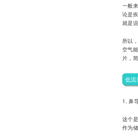
一般
论是
就是
所以
空气
片，
低流
1. 鼻
这个
作为储