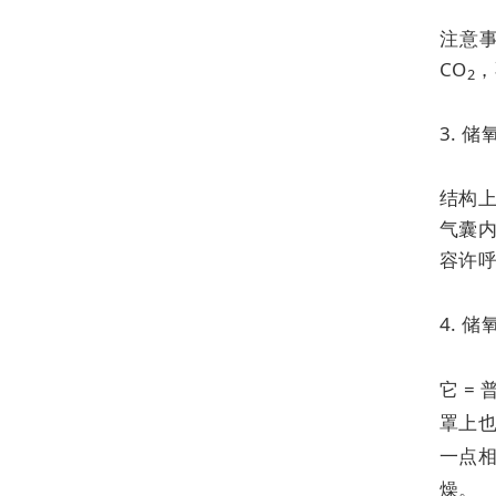
注意事
CO
，
2
3. 
结构
气囊内
容许呼
4. 
它 =
罩上
一点
燥。