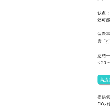
缺点
还可
注意
囊「
总结一
< 20
高流
提供氧
FiO
2