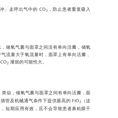
冲」走呼出气中的 CO
，防止患者重复吸入
2
似，储氧气囊与面罩之间没有单向活瓣，储氧
呼气流量大于氧流量时，面罩上有单向活瓣，
CO
潴留的可能性大。
2
）类似，
储氧气囊与面罩之间有单向活瓣，面
插管及机械通气条件下提供最高的 FiO
（这
2
），短期应用有效，且不会导致患者鼻粘膜干