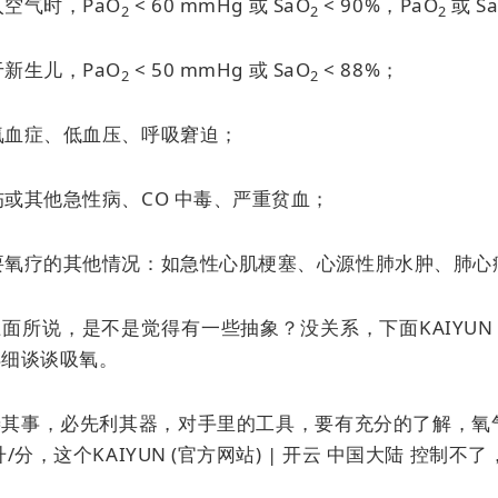
吸入空气时，PaO
< 60 mmHg 或 SaO
< 90%，PaO
或 S
2
2
2
对于新生儿，PaO
< 50 mmHg 或 SaO
< 88%；
2
2
低氧血症、低血压、呼吸窘迫；
创伤或其他急性病、CO 中毒、严重贫血；
需要氧疗的其他情况：如急性心肌梗塞、心源性肺水肿、肺心病、
面所说，是不是觉得有一些抽象？没关系，下面KAIYUN (
详细谈谈吸氧。
善其事，必先利其器，对手里的工具，要有充分的了解，氧气
0 升/分，这个KAIYUN (官方网站) | 开云 中国大陆 