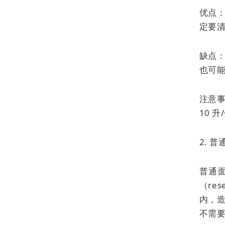
优点
定要
缺点：
也可
注意事
10 
2. 
普通
（res
内，造
不需