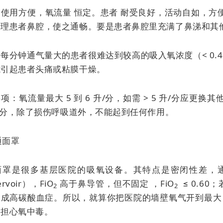
：使用方便，
氧流量
恒定。患者
耐受良好，活动自如，方
清理患者鼻腔，使之通畅。要是患者鼻腔里充满了鼻涕和其
每分钟通气量大的患者很难达到较高的吸入氧浓度（< 0.
能引起患者头痛或粘膜干燥。
项：氧流量最大 5 到 6 升/分，如需 > 5 升/分应
升/分，除了损伤呼吸道外，不能起到任何作用。
普通面罩
面罩是很多基层医院的吸氧设备。其特点是密闭性差，
ervoir），FiO
高于鼻导管，但不固定 ，FiO
≤ 0.60
2
2
成高碳酸血症。所以，就算你把医院的墙壁氧气开到最大，
要担心氧中毒。