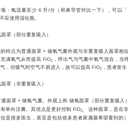
项：氧流量至少 6 升/分（和鼻导管对比一下），可以「
不应使用湿化瓶。
储氧面罩（部分重复吸入）
上的特点为普通面罩 + 储氧气囊外观与非重复吸入面罩相
充满氧气从而提高 FiO
，呼出气与气囊中氧气混合，当
2
气，但吸气时空气不易进入，故可以提高 FiO
，患者发生 
2
储氧面罩（非重复吸入）
 普通面罩 + 储氧气囊。外观上和
储氧面罩（部分重复吸入
也有单向活瓣。其优点是
更好控制 FiO
这种面罩，是在非
2。
相信是很多医生，甚至是包括很多患者家属最希望看到的