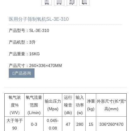
医用分子筛制氧机SL-3E-310
产品型号：SL-3E-310
产品机型：3升
产品重量：16KG
产品尺寸：260×336×470MM
产品咨询
氧气浓
氧气流量
运行
输入
输出压力
净重
外形尺寸(长*宽*
度%
范围
噪音
功率
(Mpa)
(kg)
高(mm)
（V/V）
(L/min)
(db)
(w)
大于等于
0.045-
0-3
47
280
15
336*260*470
90
0.08