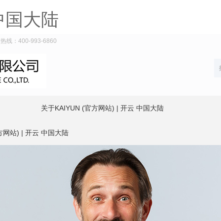
 中国大陆
：400-993-6860
关于KAIYUN (官方网站) | 开云 中国大陆
方网站) | 开云 中国大陆