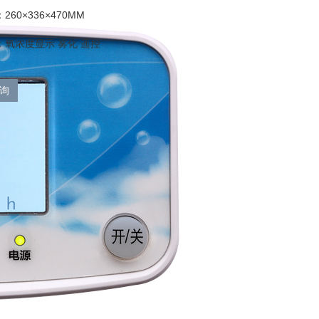
60×336×470MM
：氧浓度显示 雾化 遥控
询