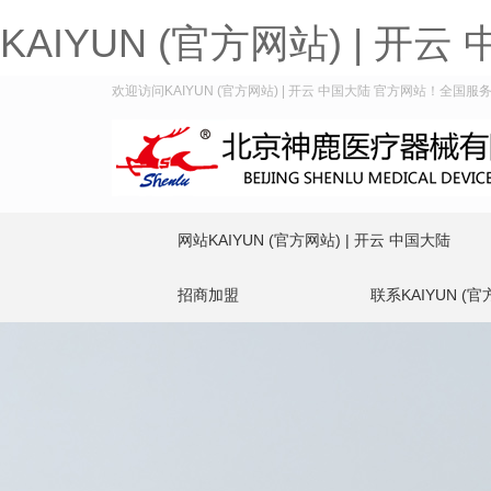
KAIYUN (官方网站) | 开云
欢迎访问KAIYUN (官方网站) | 开云 中国大陆 官方网站！全国服务热线
网站KAIYUN (官方网站) | 开云 中国大陆
招商加盟
联系KAIYUN (官