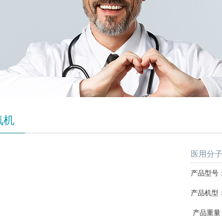
氧机
医用分子筛
产品型号：S
产品机型
产品重量：