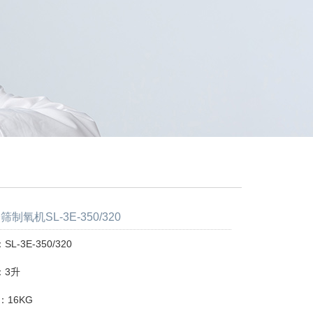
制氧机SL-3E-350/320
L-3E-350/320
：3升
16KG