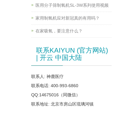
医用分子筛制氧机SL-3W系列使用视频
家用制氧机应对新冠真的有用吗？
在家吸氧，要注意什么？
联系KAIYUN (官方网站)
| 开云 中国大陆
联系人: 神鹿医疗
联系电话: 400-993-6860
QQ:14675016（同微信）
联系地址: 北京市房山区琉璃河镇