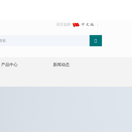
语言选择:
产品中心
新闻动态